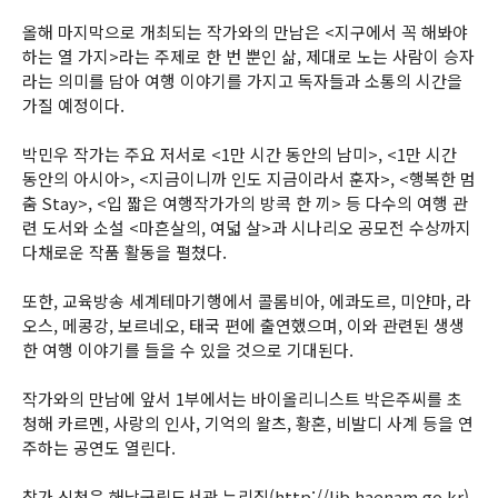
올해 마지막으로 개최되는 작가와의 만남은 <지구에서 꼭 해봐야
하는 열 가지>라는 주제로 한 번 뿐인 삶, 제대로 노는 사람이 승자
라는 의미를 담아 여행 이야기를 가지고 독자들과 소통의 시간을
가질 예정이다.
박민우 작가는 주요 저서로 <1만 시간 동안의 남미>, <1만 시간
동안의 아시아>, <지금이니까 인도 지금이라서 훈자>, <행복한 멈
춤 Stay>, <입 짧은 여행작가가의 방콕 한 끼> 등 다수의 여행 관
련 도서와 소설 <마흔살의, 여덟 살>과 시나리오 공모전 수상까지
다채로운 작품 활동을 펼쳤다.
또한, 교육방송 세계테마기행에서 콜롬비아, 에콰도르, 미얀마, 라
오스, 메콩강, 보르네오, 태국 편에 출연했으며, 이와 관련된 생생
한 여행 이야기를 들을 수 있을 것으로 기대된다.
작가와의 만남에 앞서 1부에서는 바이올리니스트 박은주씨를 초
청해 카르멘, 사랑의 인사, 기억의 왈츠, 황혼, 비발디 사계 등을 연
주하는 공연도 열린다.
참가 신청은 해남군립도서관 누리집(http://lib.haenam.go.kr)