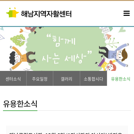
센터소식
주요일정
갤러리
소통합시다
유용한소식
유용한소식