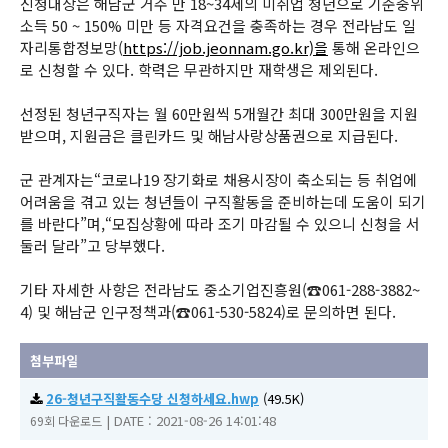
신청대상은 해남군 거주 만 18~34세의 미취업 청년으로 기준중위
소득 50 ~ 150% 미만 등 자격요건을 충족하는 경우 전라남도 일
자리통합정보망(
https://job.jeonnam.go.kr)을
통해 온라인으
로 신청할 수 있다. 학력은 무관하지만 재학생은 제외된다.
선정된 청년구직자는 월 60만원씩 5개월간 최대 300만원을 지원
받으며, 지원금은 클린카드 및 해남사랑상품권으로 지급된다.
군 관계자는“코로나19 장기화로 채용시장이 축소되는 등 취업에
어려움을 겪고 있는 청년들이 구직활동을 준비하는데 도움이 되기
를 바란다”며,“모집상황에 따라 조기 마감될 수 있으니 신청을 서
둘러 달라”고 당부했다.
기타 자세한 사항은 전라남도 중소기업진흥원(☎061-288-3882~
4) 및 해남군 인구정책과(☎061-530-5824)로 문의하면 된다.
첨부파일
26-청년구직활동수당 신청하세요.hwp
(49.5K)
|
DATE : 2021-08-26 14:01:48
69회 다운로드