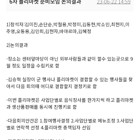
6차 플리마켓 준비모임 논의결과
23-06-22 14:59
본문
1)참석자:김미진,손단순,박철용,박정미,김동현,박소민,최현지,이
주영,오동용,김민희,김현자,바야르마,김혜정
2)논의결과
-장소는 센터앞마당이 아닌 외부사람들과 같이 할수 있는곳으로 9
월 정도 일정을 수립키로 함
-김승혁 실장이 군 행사나 플리마켓이 결합할 수 있는 행사들을 찾
아서 다음 회의때 어디로 결합할지 결정키로 함
-이번 플리마켓은 사업단별로 음식장사를 한가지씩 하고 플리마켓
과 생산품판매를 동시에 진행키로 함
-다음회의안건은 1.참여행사결정 2.사업단별로 메뉴조정 3.사업단
별로 연락책 선정 4.플리마켓 총책임자 선임