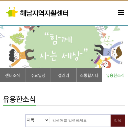
센터소식
주요일정
갤러리
소통합시다
유용한소식
유용한소식
검색