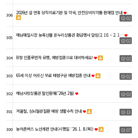
2026년 설 연휴 당직의료기관 및 약국, 안전상비의약품 판매점 안내
306
02-02
해남매일시장 농축산물 온누리상품권 환급행사 알림(2. 10. ~ 2. 1…
305
02-02
B형 인플루엔자 유행, 예방접종으로 대비하세요!
304
02-02
65세 이상 어르신 무료 폐렴구균 예방접종 안내
303
02-02
해남사랑상품권 할인판매('26년 2월)
302
02-02
겨울철, 심뇌혈관질환 예방 생활수칙 안내
301
01-13
농어촌버스 노선개편 안내(시행일: ‘26. 1. 8.(목))
300
01-07