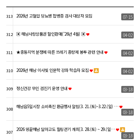
2026년 고혈압 당뇨병 합병증 검사 대상자 모집
313
07-15
▣ 해남사랑상품권 할인판매('26년 4월) ▣
312
04-02
★중동지역 분쟁에 따른 쓰레기 종량제 봉투 관련 안내
311
04-02
2026년 해남 이사빛 인문학 강좌 학습자 모집
310
04-02
정신건강 무인 검진기 운영 안내
309
03-18
해남읍5일시장 소비촉진 환급행사 알림(3. 21.(토)~3.22.(일) …
308
03-18
2026 땅끝해남 달마고도 힐링걷기 개최[3. 28.(토) ~ 29.(일…
307
03-18