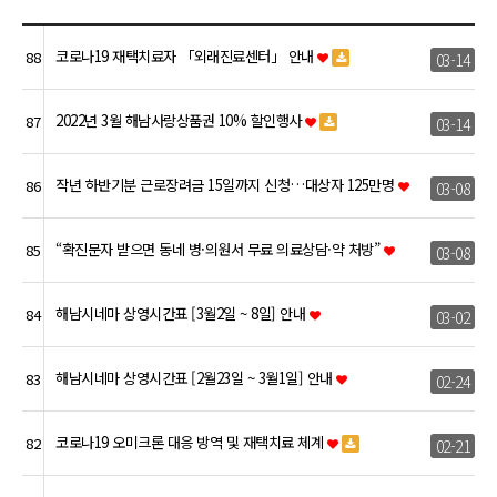
코로나19 재택치료자 「외래진료센터」 안내
88
03-14
2022년 3월 해남사랑상품권 10% 할인행사
87
03-14
작년 하반기분 근로장려금 15일까지 신청…대상자 125만명
86
03-08
“확진문자 받으면 동네 병·의원서 무료 의료상담·약 처방”
85
03-08
해남시네마 상영시간표 [3월2일 ~ 8일] 안내
84
03-02
해남시네마 상영시간표 [2월23일 ~ 3월1일] 안내
83
02-24
코로나19 오미크론 대응 방역 및 재택치료 체계
82
02-21