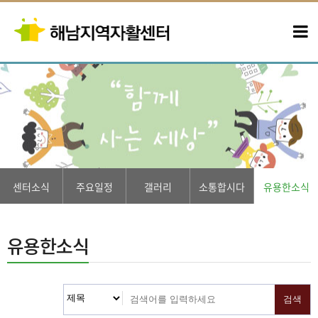
센터소식
주요일정
갤러리
소통합시다
유용한소식
유용한소식
검색