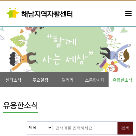
센터소식
주요일정
갤러리
소통합시다
유용한소식
유용한소식
검색