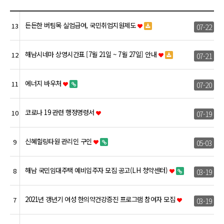
든든한 버팀목 실업급여, 국민취업지원제도
13
07-22
해남시네마 상영시간표 [7월 21일 ~ 7월 27일] 안내
12
07-21
에너지 바우처
11
07-20
코로나 19 관련 행정명령서
10
07-19
신혜힐링타원 관리인 구인
9
05-03
해남 국민임대주택 예비입주자 모집 공고(LH 청약센터)
8
03-19
2021년 갱년기 여성 한의약건강증진 프로그램 참여자 모집
7
03-19