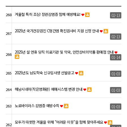
겨울철 특히 조심! 장관감염증 함께 예방해요!
268
02-13
2025년 국가건강검진 C형간염 확진검사비 지원 신청 안내
267
02-13
2025년 설 연휴 당직 의료기관 및 약국, 안전상비의약품 판매점 안내
266
01-14
2025년도 남도학숙 신규입사생 선발공고
265
01-03
해남시네마(작은영화관) 예매시스템 변경 안내
264
01-03
노로바이러스 감염증 예방수칙
263
01-03
모두가 따뜻한 겨울을 위해 "어려운 이웃"을 함께 찾아주세요
262