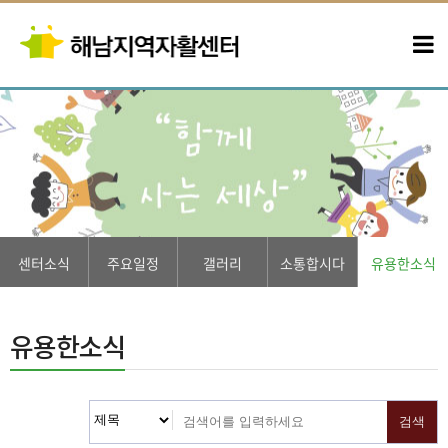
센터소식
주요일정
갤러리
소통합시다
유용한소식
유용한소식
검색