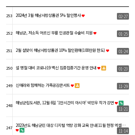
2024년 3월 해남사랑상품권 5% 할인행사
253
02-27
해남군, 저소득 어르신 무릎 인공관절 수술비 지원
252
01-25
2월 설맞이 해남사랑상품권 10% 할인판매(100만원 한도)
251
01-24
설 명절 대비 코로나19 백신 집중접종기간 운영 안내
250
01-23
신애라와 함께하는 가족공감콘서트
249
11-29
해남군립도서관, 12월 6일 ‘1만시간의 아시아’ 박민우 작가 강연
248
11-21
2023년도 해남군민 대상 디지털 역량 강화 교육 안내(11월 한정 엑셀…
247
11-14