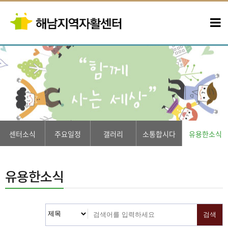
센터소식
주요일정
갤러리
소통합시다
유용한소식
유용한소식
검색